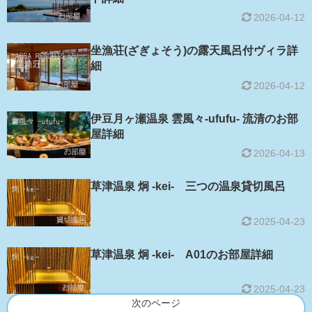
2026-04-12
坐漁荘(ざぎょそう)の露天風呂付ヴィラ詳
細
2026-04-12
伊豆月ヶ瀬温泉 雲風々-ufufu- 流清のお部
屋詳細
2026-04-13
草津温泉 炯 -kei- 三つの温泉貸切風呂
2025-04-23
草津温泉 炯 -kei- A01のお部屋詳細
2025-04-23
次のページ