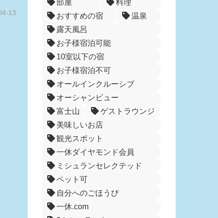
部屋
料理
04-13
おすすめの宿
温泉
露天風呂
お子様宿泊可能
10室以下の宿
お子様宿泊不可
オールインクルーシブ
オーシャンビュー
富士山
ゲストラウンジ
美味しいお店
観光スポット
一休ダイヤモンド会員
ミシュランセレクテッド
ペット可
自分へのごほうび
一休.com