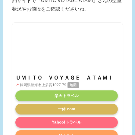
約サイトで「UMITO VOYAGE ATAMI」さんの空室
状況やお値段をご確認くださいね。
ＵＭＩＴＯ ＶＯＹＡＧＥ ＡＴＡＭＩ
📍
静岡県熱海市上多賀1027-79
地図
楽天トラベル
一休.com
Yahoo!トラベル