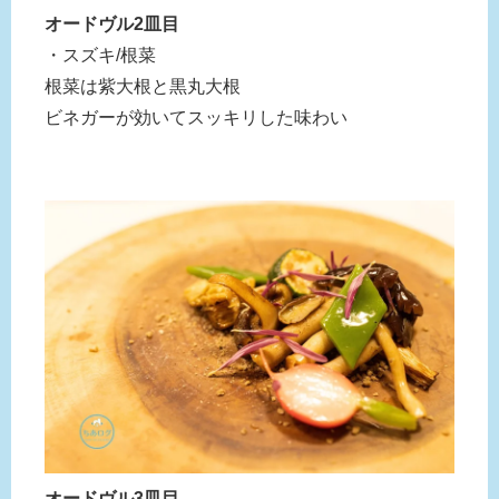
オードヴル2皿目
・スズキ/根菜
根菜は紫大根と黒丸大根
ビネガーが効いてスッキリした味わい
オードヴル3皿目