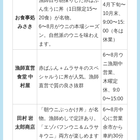
漁師自ら朝採りした赤ばふ
4月下旬〜
ん生うに丼（1日限定15〜
10月末、
お食事処
20食）が名物。
9:00〜15:
みさき
6〜8月がウニの本場シーズ
00（冬は
ン。自然派のウニを味わえ
休業）
ます。
6〜8月ウ
ニ漁期中
漁師直営
赤ばふん＋ムラサキのスペ
営業、
食堂 中
シャルうに丼が人気。漁師
木曜定
村屋
直営で質の良さ抜群
休、9:0
0〜15:00
「朝ウニぶっかけ丼」が名
6〜8月中
田村 岩
物。漁師めしで定評あり。
心に営業
太郎商店
「エゾバフンウニ＆ムラサ
余市から
キウニ」両方が楽しめます
車約30分