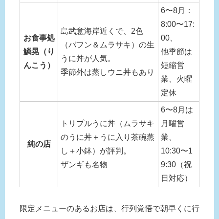
6〜8月：
8:00〜17:
島武意海岸近くで、2色
お食事処
00、
（バフン＆ムラサキ）の生
鱗晃（り
他季節は
うに丼が人気。
んこう）
短縮営
季節外は蒸しウニ丼もあり
業、火曜
定休
6〜8月は
トリプルうに丼（ムラサキ
月曜営
のうに丼＋うに入り茶碗蒸
業、
純の店
し＋小鉢）が評判。
10:30〜1
ザンギも名物
9:30（祝
日対応）
限定メニューのあるお店は、行列覚悟で朝早くに行