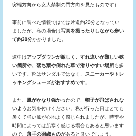
突端方向から女人禁制の門方向を見たものです）
事前に調べた情報ではでは片道約20分となってい
ましたが、私の場合は
写真を撮ったりしながら歩い
て約30分
かかりました。
道中は
アップダウンが激しく、すれ違いが難しい狭
い箇所や、落ち葉や倒れた草で滑りやすい場所
も多
いです。靴はサンダルではなく、
スニーカーやトレ
ッキングシューズがおすすめ
です。
また、
風がかなり強かった
ので、
帽子が飛ばされな
いよう
お気を付けください。私が行った日はとても
暑くて強い風が心地よく感じられましたが、時季や
時間によっては肌寒く感じる場合もあると思います
ので、
薄手の羽織もの
があると良いでしょう。