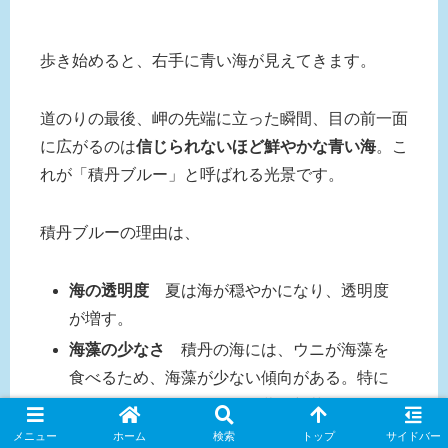
歩き始めると、右手に青い海が見えてきます。
道のりの最後、岬の先端に立った瞬間、目の前一面
に広がるのは
信じられないほど鮮やかな青い海
。こ
れが「積丹ブルー」と呼ばれる光景です。
積丹ブルーの理由は、
海の透明度
夏は海が穏やかになり、透明度
が増す。
海藻の少なさ
積丹の海には、ウニが海藻を
食べるため、海藻が少ない傾向がある。特に
キタムラサキウニが冬に海藻の新芽を食べる
ことで、海底が白っぽく見える。
メニュー
ホーム
検索
トップ
サイドバー