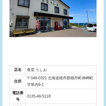
店名
食堂 うしお
〒046-0321 北海道積丹郡積丹町神岬町
住所
字草内9‑1
電話番
0135‑46‑5118
号