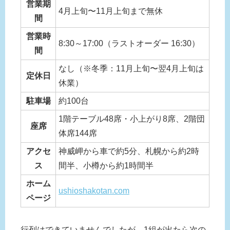
営業期
4月上旬〜11月上旬まで無休
間
営業時
8:30～17:00（ラストオーダー 16:30）
間
なし（※冬季：11月上旬〜翌4月上旬は
定休日
休業）
駐車場
約100台
1階テーブル48席・小上がり8席、2階団
座席
体席144席
アクセ
神威岬から車で約5分、札幌から約2時
ス
間半、小樽から約1時間半
ホーム
ushioshakotan.com
ページ
行列はできていませんでしたが、1組が出たら次の